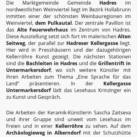
Die Marktgemeinde Gemeinde
Hadres
im
nordwestlichen Weinviertel liegt im Bezirk Hollabrunn
inmitten einer der schönsten Weinbauregionen im
Weinviertel,
dem Pulkautal
. Der zentrale Pavillon ist
das
Alte Feuerwehrhaus
im Zentrum von Hadres.
Diese Ausstellung setzt sich fort im malerischen
Alten
Seitweg
, der parallel zur
Hadreser Kellergasse
liegt.
Hier wird in Presshäusern und der dazugehörigen
Kellerröhre Kunst gezeigt. Die nächsten Stationen
sind die
Bachleiten in Hadres
und die
Grillentrift in
Untermarkersdorf
, wo sich weitere Künstler mit
ihren Arbeiten zum Thema „Eine Sprache für das
Land“ präsentieren. In der
Kellergasse
Untermarkersdorf
lädt das Lesehaus Krinzinger ein
zu Kunst und Gespräch.
Die Arbeiten der Keramik-Künstlerin Sascha Zaitseva
und ihrer Gruppe sind unweit vom Lesehaus im
Freien und in einer
Kellerröhre
zu sehen. Auf dem
Archäologieweg in Alberndorf
mit der Schutzhütte